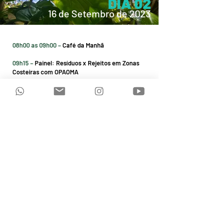
DIA 02
16 de Setembro de 2023
08h00 as 09h00 –
Café da Ma nhã
09h15 –
Painel: Resí duos x Rejeitos em Zonas
Costeiras com OPAOMA
10h15 –
Painel: Educação popular, reciclagem e
meio ambiente com Brigada Mirim
11h15 –
Saida para mutirão na Baleia e praias
próximas com almoço na praia
15h30 as 16h30 –
Tempo Livre com lanche
16h30 as 17h15 –
Painel: Cultura Caiçara, meio
ambiente e desafios estruturais com Associação
de Moradores
17h30 as 19h00 –
Roda de Conversa: Diagnóstico
dos problemas ambientais e sociais na Ilha
Grande