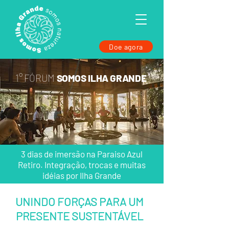
Doe agora
1° FÓRUM
SOMOS ILHA GRANDE
3 dias de imersão na Paraiso Azul
Retiro. Integração, trocas e muitas
idéias por Ilha Grande
UNINDO FORÇAS PARA UM
PRESENTE SUSTENTÁVEL